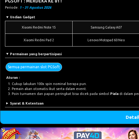
PGSOFT : MERDEKA KE 81 !
Periode:
1 - 31 Agustus 2026
Undian Gadget
Xiaomi Redmi Note 15
Samsung Galaxy A07
Xiaomi Redmi Pad 2
Lenovo Motopad 60 Neo
Permainan yang berpartisipasi
Semua permainan slot PGSoft
Aturan :
Cukup lakukan 100x spin nominal berapa pun.
Pemain akan otomatis ikut serta dalam event.
Poin turnamen dan papan peringkat bisa dicek pada simbol
Piala
di dalam pe
Syarat & Ketentuan
Detai