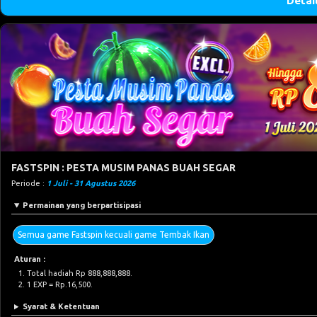
Detai
FASTSPIN : PESTA MUSIM PANAS BUAH SEGAR
Periode :
1 Juli - 31 Agustus 2026
Permainan yang berpartisipasi
Semua game Fastspin kecuali game Tembak Ikan
Aturan :
Total hadiah Rp 888,888,888.
1 EXP = Rp.16,500.
Syarat & Ketentuan