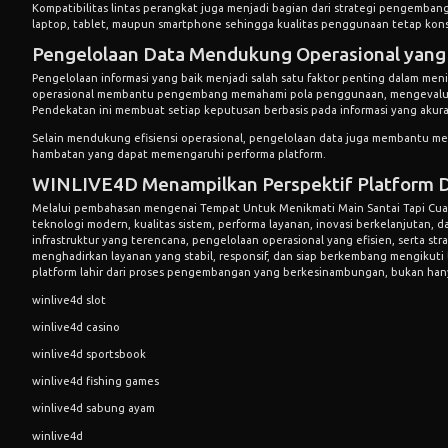
Kompatibilitas lintas perangkat juga menjadi bagian dari strategi pengemba
laptop, tablet, maupun smartphone sehingga kualitas penggunaan tetap konsi
Pengelolaan Data Mendukung Operasional yang 
Pengelolaan informasi yang baik menjadi salah satu faktor penting dalam meni
operasional membantu pengembang memahami pola penggunaan, mengevaluasi
Pendekatan ini membuat setiap keputusan berbasis pada informasi yang akur
Selain mendukung efisiensi operasional, pengelolaan data juga membantu menin
hambatan yang dapat memengaruhi performa platform.
WINLIVE4D Menampilkan Perspektif Platform Di
Melalui pembahasan mengenai Tempat Untuk Menikmati Main Santai Tapi Cua
teknologi modern, kualitas sistem, performa layanan, inovasi berkelanjutan, d
infrastruktur yang terencana, pengelolaan operasional yang efisien, serta s
menghadirkan layanan yang stabil, responsif, dan siap berkembang mengikuti
platform lahir dari proses pengembangan yang berkesinambungan, bukan hanya
winlive4d slot
winlive4d casino
winlive4d sportsbook
winlive4d fishing games
winlive4d sabung ayam
winlive4d