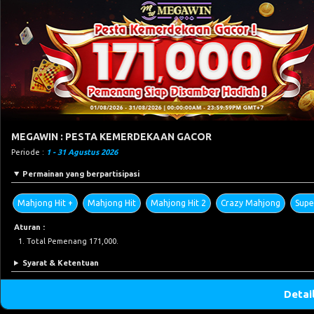
MEGAWIN : PESTA KEMERDEKAAN GACOR
Periode :
1 - 31 Agustus 2026
Permainan yang berpartisipasi
Mahjong Hit +
Mahjong Hit
Mahjong Hit 2
Crazy Mahjong
Supe
Aturan :
Total Pemenang 171,000.
Syarat & Ketentuan
Detai