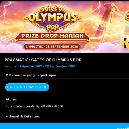
PRAGMATIC : GATES OF OLYMPUS POP
Periode :
3 Agustus 2026 - 28 September 2026
Permainan yang berpartisipasi
GATES OF OLYMPUS POP
Aturan :
Total hadiah senilai Rp 68,780,250,000.
Syarat & Ketentuan