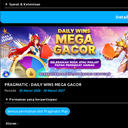
Syarat & Ketentuan
Detai
PRAGMATIC : DAILY WINS MEGA GACOR
Periode :
30 Maret 2026 - 28 Maret 2027
Permainan yang berpartisipasi
Semua permainan slot Pragmatic Play
Aturan :