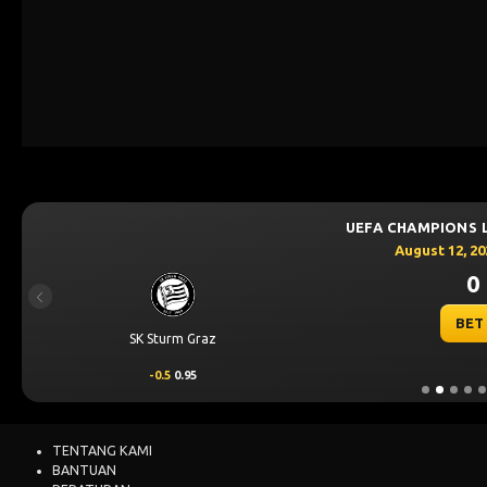
UEFA CHAMPIONS 
August 12, 20
0 
Previous
BET
SK Sturm Graz
-0.5
0.95
TENTANG KAMI
BANTUAN