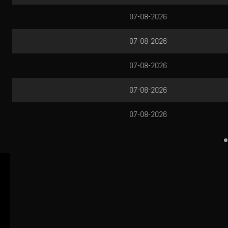
TOTO MACAU2300