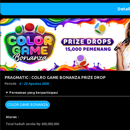
Detai
PRAGMATIC : COLRO GAME BONANZA PRIZE DROP
Periode :
6 - 23 Agustus 2026
Permainan yang berpartisipasi
COLOR GAME BONANZA
Aturan :
Total hadiah senilai Rp 600,000,000.