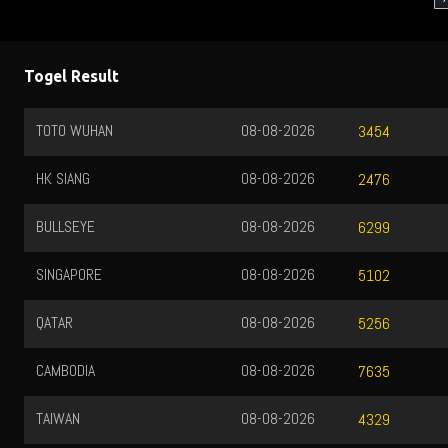
Togel Result
8-2026
TOTO MACAU0000
08-08-2
3454
8-2026
TOTO MACAU1300
08-08-2
2476
8-2026
TOTO MACAU1600
08-08-2
6299
8-2026
TOTO MACAU1900
08-08-2
5102
8-2026
TOTO MACAU2200
07-08-2
5256
8-2026
TOTO MACAU2300
07-08-2
7635
8-2026
4329