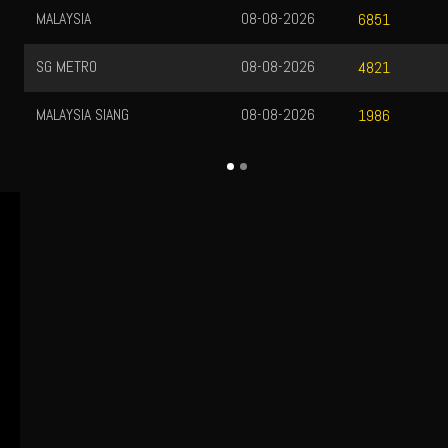
8-2026
6851
8-2026
4821
8-2026
1986