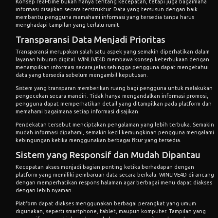
Konsep real-time bukan hanya tentang kecepatan, tetapi juga bagaimana
informasi disajikan secara terstruktur. Data yang tersusun dengan baik
membantu pengguna memahami informasi yang tersedia tanpa harus
menghadapi tampilan yang terlalu rumit.
Transparansi Data Menjadi Prioritas
Transparansi merupakan salah satu aspek yang semakin diperhatikan dalam
layanan hiburan digital. WINLIVE4D membawa konsep keterbukaan dengan
menampilkan informasi secara jelas sehingga pengguna dapat mengetahui
data yang tersedia sebelum mengambil keputusan.
Sistem yang transparan memberikan ruang bagi pengguna untuk melakukan
pengecekan secara mandiri. Tidak hanya mengandalkan informasi promosi,
pengguna dapat memperhatikan detail yang ditampilkan pada platform dan
memahami bagaimana setiap informasi disajikan.
Pendekatan tersebut menciptakan pengalaman yang lebih terbuka. Semakin
mudah informasi dipahami, semakin kecil kemungkinan pengguna mengalami
kebingungan ketika menggunakan berbagai fitur yang tersedia.
Sistem yang Responsif dan Mudah Dipantau
Kecepatan akses menjadi bagian penting ketika berhadapan dengan
platform yang memiliki pembaruan data secara berkala.
WINLIVE4D
dirancang
dengan memperhatikan respons halaman agar berbagai menu dapat diakses
dengan lebih nyaman.
Platform dapat diakses menggunakan berbagai perangkat yang umum
digunakan, seperti smartphone, tablet, maupun komputer. Tampilan yang