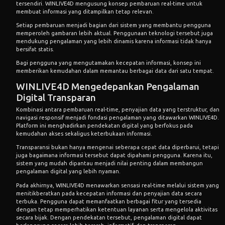
tersendiri. WINLIVE4D mengusung konsep pembaruan real-time untuk
membuat informasi yang ditampilkan tetap relevan.
Setiap pembaruan menjadi bagian dari sistem yang membantu pengguna
memperoleh gambaran lebih aktual. Penggunaan teknologi tersebut juga
mendukung pengalaman yang lebih dinamis karena informasi tidak hanya
bersifat statis.
Bagi pengguna yang mengutamakan kecepatan informasi, konsep ini
memberikan kemudahan dalam memantau berbagai data dari satu tempat.
WINLIVE4D Mengedepankan Pengalaman
Digital Transparan
Kombinasi antara pembaruan real-time, penyajian data yang terstruktur, dan
navigasi responsif menjadi fondasi pengalaman yang ditawarkan WINLIVE4D.
Platform ini menghadirkan pendekatan digital yang berfokus pada
kemudahan akses sekaligus keterbukaan informasi.
Transparansi bukan hanya mengenai seberapa cepat data diperbarui, tetapi
juga bagaimana informasi tersebut dapat dipahami pengguna. Karena itu,
sistem yang mudah dipantau menjadi nilai penting dalam membangun
pengalaman digital yang lebih nyaman.
Pada akhirnya,
WINLIVE4D
menawarkan sensasi real-time melalui sistem yang
menitikberatkan pada kecepatan informasi dan penyajian data secara
terbuka. Pengguna dapat memanfaatkan berbagai fitur yang tersedia
dengan tetap memperhatikan ketentuan layanan serta mengelola aktivitas
secara bijak. Dengan pendekatan tersebut, pengalaman digital dapat