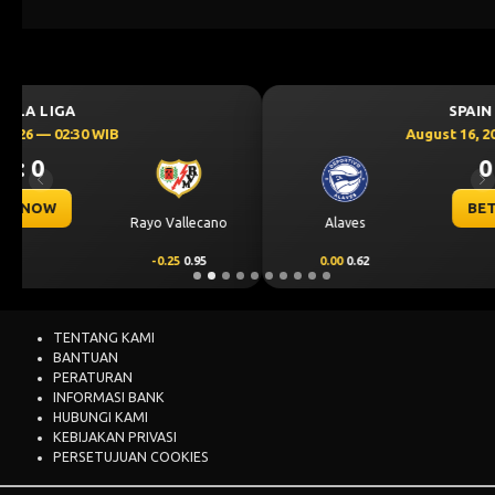
SPAIN LA LIGA
August 16, 2026 — 00:30 WIB
0 : 0
Previous
Ne
BET NOW
Alaves
Getafe
0.00
0.62
0.00
-0.72
TENTANG KAMI
BANTUAN
PERATURAN
INFORMASI BANK
HUBUNGI KAMI
KEBIJAKAN PRIVASI
PERSETUJUAN COOKIES