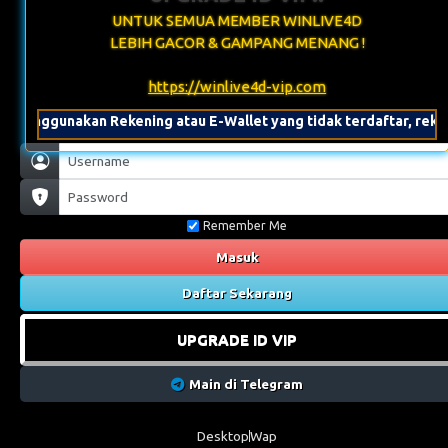
UNTUK SEMUA MEMBER WINLIVE4D
LEBIH GACOR & GAMPANG MENANG !
https://winlive4d-vip.com
ggunakan Rekening atau E-Wallet yang tidak terdaftar, rekening o
Remember Me
Masuk
Daftar Sekarang
UPGRADE ID VIP
Main di Telegram
Desktop
Wap