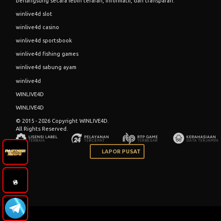
berlangsung secara lebih terarah, informatif, dan transparan.
winlive4d slot
winlive4d casino
winlive4d sportsbook
winlive4d fishing games
winlive4d sabung ayam
winlive4d
WINLIVE4D
WINLIVE4D
© 2015 - 2026 Copyright WINLIVE4D.
All Rights Reserved.
LAPOR PUSAT