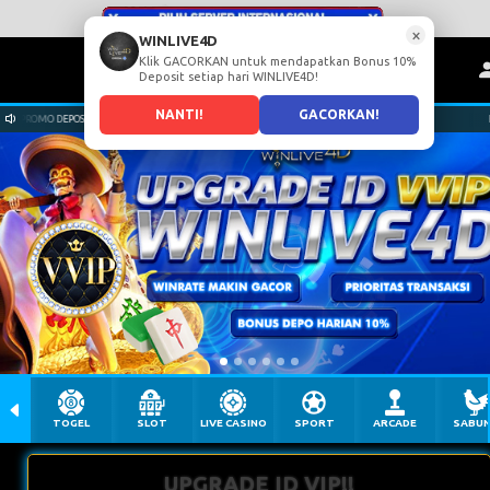
×
WINLIVE4D
Klik GACORKAN untuk mendapatkan Bonus 10%
Deposit setiap hari WINLIVE4D!
NANTI!
GACORKAN!
OMO DEPOSIT HARIAN 10% SETIAP HARI HANYA DI WHATSAPP ADMIN WINLIVE4D
HALLO 
TOGEL
SLOT
LIVE CASINO
SPORT
ARCADE
SABU
UPGRADE ID VIP!!