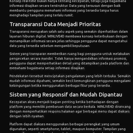
Konsep real-time bukan hanya tentang kecepatan, tetapi juga bagaimana
informasi disajikan secara terstruktur. Data yang tersusun dengan baik
membantu pengguna memahami informasi yang tersedia tanpa harus
menghadapi tampilan yang terlalu rumit.
Transparansi Data Menjadi Prioritas
Transparansi merupakan salah satu aspek yang semakin diperhatikan dalam
layanan hiburan digital. WINLIVE4D membawa konsep keterbukaan dengan
menampilkan informasi secara jelas sehingga pengguna dapat mengetahui
data yang tersedia sebelum mengambil keputusan.
Sistem yang transparan memberikan ruang bagi pengguna untuk melakukan
pengecekan secara mandiri. Tidak hanya mengandalkan informasi promosi,
pengguna dapat memperhatikan detail yang ditampilkan pada platform dan
memahami bagaimana setiap informasi disajikan.
Pendekatan tersebut menciptakan pengalaman yang lebih terbuka. Semakin
mudah informasi dipahami, semakin kecil kemungkinan pengguna mengalami
kebingungan ketika menggunakan berbagai fitur yang tersedia.
Sistem yang Responsif dan Mudah Dipantau
Kecepatan akses menjadi bagian penting ketika berhadapan dengan
platform yang memiliki pembaruan data secara berkala.
WINLIVE4D
dirancang
dengan memperhatikan respons halaman agar berbagai menu dapat diakses
dengan lebih nyaman.
Platform dapat diakses menggunakan berbagai perangkat yang umum
digunakan, seperti smartphone, tablet, maupun komputer. Tampilan yang