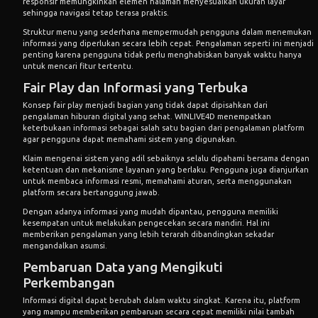
responsif memungkinkan elemen halaman menyesuaikan ukuran layar
sehingga navigasi tetap terasa praktis.
Struktur menu yang sederhana mempermudah pengguna dalam menemukan
informasi yang diperlukan secara lebih cepat. Pengalaman seperti ini menjadi
penting karena pengguna tidak perlu menghabiskan banyak waktu hanya
untuk mencari fitur tertentu.
Fair Play dan Informasi yang Terbuka
Konsep fair play menjadi bagian yang tidak dapat dipisahkan dari
pengalaman hiburan digital yang sehat. WINLIVE4D menempatkan
keterbukaan informasi sebagai salah satu bagian dari pengalaman platform
agar pengguna dapat memahami sistem yang digunakan.
Klaim mengenai sistem yang adil sebaiknya selalu dipahami bersama dengan
ketentuan dan mekanisme layanan yang berlaku. Pengguna juga dianjurkan
untuk membaca informasi resmi, memahami aturan, serta menggunakan
platform secara bertanggung jawab.
Dengan adanya informasi yang mudah dipantau, pengguna memiliki
kesempatan untuk melakukan pengecekan secara mandiri. Hal ini
memberikan pengalaman yang lebih terarah dibandingkan sekadar
mengandalkan asumsi.
Pembaruan Data yang Mengikuti
Perkembangan
Informasi digital dapat berubah dalam waktu singkat. Karena itu, platform
yang mampu memberikan pembaruan secara cepat memiliki nilai tambah