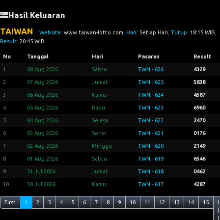
Hasil Keluaran
TAIWAN
Website:
www.taiwan-lotto.com
, Hari:
Setiap Hari
, Tutup:
18:15 WIB
,
Result:
20:45 WIB
No
Tanggal
Hari
Pasaran
Result
1
08 Aug 2026
Sabtu
TWN - 626
4329
2
07 Aug 2026
Jumat
TWN - 625
5838
3
06 Aug 2026
Kamis
TWN - 624
4587
4
05 Aug 2026
Rabu
TWN - 623
6960
5
04 Aug 2026
Selasa
TWN - 622
2470
6
03 Aug 2026
Senin
TWN - 621
0176
7
02 Aug 2026
Minggu
TWN - 620
2149
8
01 Aug 2026
Sabtu
TWN - 619
6546
9
31 Jul 2026
Jumat
TWN - 618
0462
10
30 Jul 2026
Kamis
TWN - 617
4287
First
1
2
3
4
5
6
7
8
9
10
11
12
13
14
15
(
)