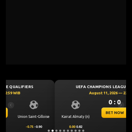
UEFA CHAMPIONS LEAGUE QUALIFIERS
August 11, 2026 — 22:00 WIB
0 : 0
Previous
Next
BET NOW
Kairat Almaty (n)
Levski Sofia
0.00
0.82
0.00
-0.94