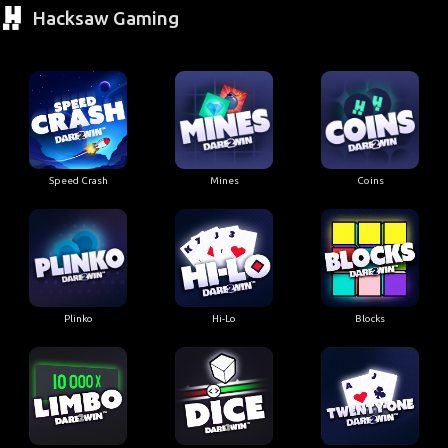
Hacksaw Gaming
Speed Crash
Mines
Coins
Plinko
Hi-Lo
Blocks