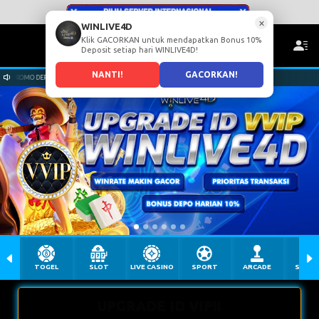
×
WINLIVE4D
Klik GACORKAN untuk mendapatkan Bonus 10%
Deposit setiap hari WINLIVE4D!
NANTI!
GACORKAN!
MO DEPOSIT HARIAN 10% SETIAP HARI HANYA DI WHATSAPP ADMIN WINLIVE4D
HALLO B
TOGEL
SLOT
LIVE CASINO
SPORT
ARCADE
SABU
UPGRADE ID VIP!!