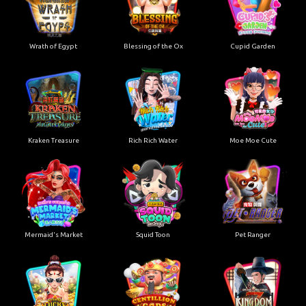
Wrath of Egypt
Blessing of the Ox
Cupid Garden
Kraken Treasure
Rich Rich Water
Moe Moe Cute
Mermaid's Market
Squid Toon
Pet Ranger