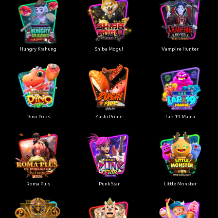
Hungry Krahung
Shiba Mogul
Vampire Hunter
Dino Pops
Zushi Prime
Lab 19 Mania
Roma Plus
Punk Star
Little Monster