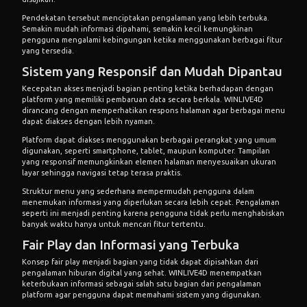
Pendekatan tersebut menciptakan pengalaman yang lebih terbuka.
Semakin mudah informasi dipahami, semakin kecil kemungkinan
pengguna mengalami kebingungan ketika menggunakan berbagai fitur
yang tersedia.
Sistem yang Responsif dan Mudah Dipantau
Kecepatan akses menjadi bagian penting ketika berhadapan dengan
platform yang memiliki pembaruan data secara berkala.
WINLIVE4D
dirancang dengan memperhatikan respons halaman agar berbagai menu
dapat diakses dengan lebih nyaman.
Platform dapat diakses menggunakan berbagai perangkat yang umum
digunakan, seperti smartphone, tablet, maupun komputer. Tampilan
yang responsif memungkinkan elemen halaman menyesuaikan ukuran
layar sehingga navigasi tetap terasa praktis.
Struktur menu yang sederhana mempermudah pengguna dalam
menemukan informasi yang diperlukan secara lebih cepat. Pengalaman
seperti ini menjadi penting karena pengguna tidak perlu menghabiskan
banyak waktu hanya untuk mencari fitur tertentu.
Fair Play dan Informasi yang Terbuka
Konsep fair play menjadi bagian yang tidak dapat dipisahkan dari
pengalaman hiburan digital yang sehat. WINLIVE4D menempatkan
keterbukaan informasi sebagai salah satu bagian dari pengalaman
platform agar pengguna dapat memahami sistem yang digunakan.