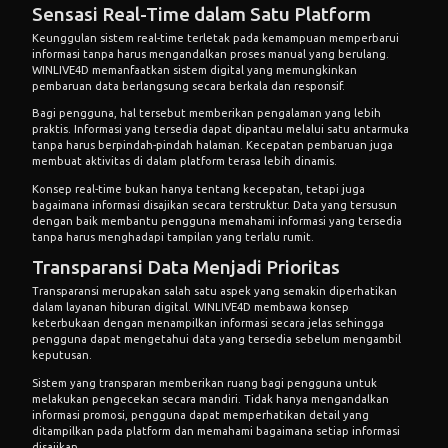
Sensasi Real-Time dalam Satu Platform
Keunggulan sistem real-time terletak pada kemampuan memperbarui
informasi tanpa harus mengandalkan proses manual yang berulang.
WINLIVE4D memanfaatkan sistem digital yang memungkinkan
pembaruan data berlangsung secara berkala dan responsif.
Bagi pengguna, hal tersebut memberikan pengalaman yang lebih
praktis. Informasi yang tersedia dapat dipantau melalui satu antarmuka
tanpa harus berpindah-pindah halaman. Kecepatan pembaruan juga
membuat aktivitas di dalam platform terasa lebih dinamis.
Konsep real-time bukan hanya tentang kecepatan, tetapi juga
bagaimana informasi disajikan secara terstruktur. Data yang tersusun
dengan baik membantu pengguna memahami informasi yang tersedia
tanpa harus menghadapi tampilan yang terlalu rumit.
Transparansi Data Menjadi Prioritas
Transparansi merupakan salah satu aspek yang semakin diperhatikan
dalam layanan hiburan digital. WINLIVE4D membawa konsep
keterbukaan dengan menampilkan informasi secara jelas sehingga
pengguna dapat mengetahui data yang tersedia sebelum mengambil
keputusan.
Sistem yang transparan memberikan ruang bagi pengguna untuk
melakukan pengecekan secara mandiri. Tidak hanya mengandalkan
informasi promosi, pengguna dapat memperhatikan detail yang
ditampilkan pada platform dan memahami bagaimana setiap informasi
disajikan.