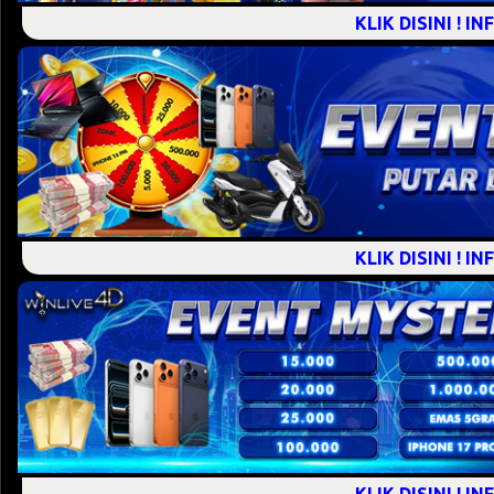
10. Harus Di Pasang 1 Jenis Sportbook Saja.
- Pyramid Bonanza
KLIK DISINI ! I
11. Saat Melakukan Klaim, Tidak Boleh Ada Taruhan Yang Masih Outstanding 
12. WINLIVE4D Sangat Berhak Membatalkan Bonus Apabila Ditemukan Kecur
Syarat dan Ketentuan :
13. BONUS WAJIB CLAIM KE ADMIN
WHATSAPP WINLIVE4D
ATAU TELEGRAM W
1. Event Ini Berlaku Untuk Semua Member Yang Tidak Mengambil Bonus De
14. Tidak Diperbolehkan Safety Bet / Kiri Kanan dengan web satu atap AFT
2. Event Ini TIDAK BISA DIGABUNG Dengan PROMO LAINYA
EVENT SCATTER PGSOFT
15. BATAS CLAIM 13.00 - 22.00 WIB SETIAP HARI !
3. Apabila Lanjut Bermain / Melakukan Withdraw Sebelum Bonus Masuk Ma
16. Event ini tidak dapat digabung dengan event lainnya.
4. Setiap User ID Hanya Bisa Klaim Global Event Slot Sebanyak 2 X Setiap Har
Syarat dan Ketentuan :
5. Maksimal Bonus IDR 250.000/Claim Dan Maksimal Bonus Rp 250.000/Hari Un
1. Event Ini Berlaku Untuk Semua Member Yang Tidak Mengambil Bonus De
FACEBOOK WINLIVE4D - KLIK DISINI
6. Claim hasil kemenangan WAJIB di hari yg sama
2. Event Ini TIDAK BISA DIGABUNG Dengan PROMO LAINYA
TELEGRAM WINLIVE4D - KLIK DISINI
7. Member wajib konfirmasi ke
WHATSAPP OFFICIAL WINLIVE4D
3. Event Ini tidak berlaku untuk game PHOENIX RISES
4. Apabila Lanjut Bermain / Melakukan Withdraw Sebelum Bonus Masuk Ma
5. Setiap User ID Hanya Bisa Klaim Global Event Slot Sebanyak 2 X Setiap Har
8. Scatter Wajib Dapat Di FREESPIN MURNI Tidak Berlaku Untuk Buyspin,Waj
6. Maksimal Bonus IDR 250.000/Claim Dan Maksimal Bonus Rp 250.000/Hari Un
Tidak SAH, ( Tidak Berlaku Di History Dan Replay )
7. Claim hasil kemenangan WAJIB di hari yg sama
KLIK DISINI ! I
9. Setiap Pemain Wajib Melakukan Screenshoot Scater Yang Di Dapat / Total
8. Member wajib konfirmasi ke
WHATSAPP OFFICIAL WINLIVE4D
10. Member Wajib Melakukan Share Di Group Facebook :
FACEBOOK WINLIVE
9. Scatter Wajib Dapat Di FREESPIN MURNI Tidak Berlaku Untuk Buyspin,Waj
11. Dengan Hashtag : #CLAIMFREESPIN #CLAIMSCATER #PRAGMATICPLAY #WI
Tidak SAH, ( Tidak Berlaku Di History Dan Replay )
EVENT SPIN WHEEL
12. Wajib Share Dan Claim Di Group Facebook Atau Grup Telegram
10. Setiap Pemain Wajib Melakukan Screenshoot Scater Yang Di Dapat / Tota
EVENT SPIN & WIN
13. BONUS WAJIB CLAIM KE
ADMIN TELEGRAM WINLIVE4D
11. Dan Melakukan Share Di Group Facebook :
FACEBOOK WINLIVE4D
Atau Gr
1. Minimal Deposit (AKUMULASI DEPOSIT HARI INI) Rp. 200.000,- untuk 1 tiket
BONUS DAPAT DI KLAIM JAM 13.00 - 22.00 WIB.
12. Dengan Hashtag : #CLAIMFREESPIN #CLAIMSCATER #PGSOFT #WINLIVE4D
2. PERSYARATAN UNTUK WITHDRAW MEMBER HARUS MENCAPAI TURNOVER X1
13. Wajib Share Dan Claim Di Group Facebook Atau Grup Telegram
3. MEMBER WAJIB CLAIM UNTUK MENDAPATKAN KODE KUPON (TIKET) DAN C
14. BONUS WAJIB CLAIM KE
ADMIN TELEGRAM WINLIVE4D
4. MEMBER WAJIB CLAIM BONUS YANG DIDAPATKAN DARI SPIN & WIN KEPAD
BONUS DAPAT DI KLAIM JAM 13.00 - 22.00 WIB.
5. BONUS WHEEL OF FORTUNE DAPAT DIAMBIL DISINI, KLIK -->
KLIK DISINI
atau
6. BONUS AKAN DI BERIKAN SETIAP HARI
7. MAXIMAL CLAIM TIKET ADALAH 50 TIKET PER HARI.
8. PROMO TIDAK BISA DIGABUNGKAN DENGAN PROMO APAPUN
9. TIDAK BOLEH SAMA IP
KLIK DISINI ! I