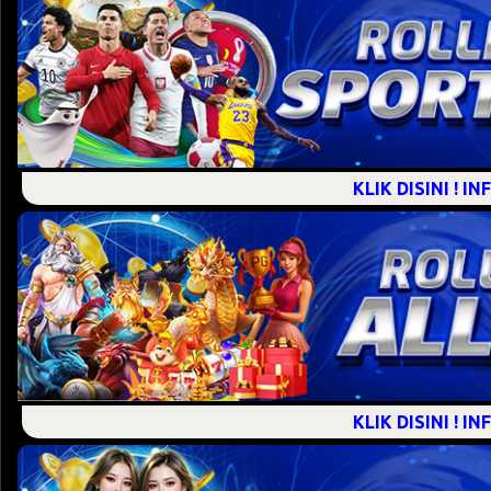
1. Bonus Rollingan Dihitung dari Total Turnover Senin - Minggu
melanjutkan spin normal. Wajib berhenti sampai sah diberikan nya bonus.
2. Minimal Pembagian Bonus Untuk Dibagikan Sebesar Rp 50.000
14. Bonus akan di bagikan setelah muncul di statement, semua ditentukan 
3. Bonus Paling Lambat Akan Dibagikan Pada Hari Senin Sore
kembali oleh Admin.
4. WINLIVE4D Berhak Membatalkan Bonus Tersebut Apabila Ditemukan sega
15. Jika terdapat pelanggaran atau kecurangan / Bonus Hunter WINLIVE4D 
16. Semua keputusan WINLIVE4D mutlak dan tidak dapat di ganggu gugat.
PROMO BERLAKU SETIAP HARI:
KONFIRMASI PROMO KE
WHATSAPP OFFICIAL WINLIVE4D
BONUS WAJIB CLAIM KE
ADMIN TELEGRAM WINLIVE4D
KLIK DISINI ! I
DAPAT DI KLAIM PADA JAM 13.00 - 22.00
1. Bonus Rollingan Dihitung dari Total Turnover Senin - Minggu
2. Minimal Pembagian Bonus Untuk Dibagikan Sebesar Rp 50.000
3. Bonus Paling Lambat Akan Dibagikan Pada Hari Senin Sore
4. WINLIVE4D Berhak Membatalkan Bonus Tersebut Apabila Ditemukan sega
KLIK DISINI ! I
1. Bonus Rollingan Dihitung dari Total Turnover Senin - Minggu
2. Minimal Pembagian Bonus Untuk Dibagikan Sebesar Rp 50.000