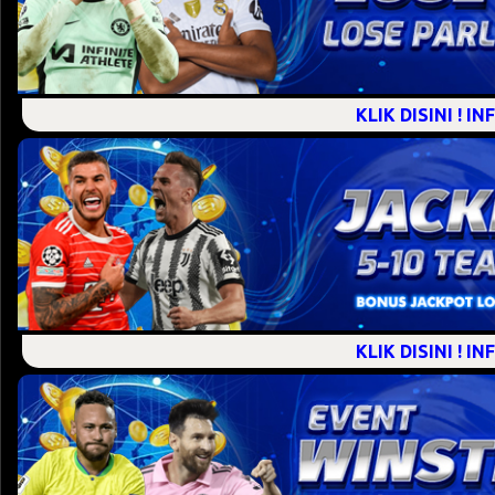
1. Minimal 5 Team Pertiket
2. Minimal Taruhan = 25K
3. Minimal Odds Pertiket 25
4. Mix Parlay yang boleh di ikuti hanya permainan HDP, O/U & 1X2 (TIDA
5. Wajib FT tidak boleh HT
6. Dilarang melakukan Safety bet / Cuci bill melalui Single bet!
KLIK DISINI ! I
7. Hanya berlaku 1 lose pertiket
8. Tidak berlaku jika team KALAH SETENGAH, MENANG SETENGAH, DRAW, CA
9. Maksimal klaim adalah 2x dalam sehari dengan batas waktu 12.00 - 23.00 W
10. Maksimal Bonus 250rb perhari
HADIAH EVENT LOSE ALL PARLAY :
11. Maksimal PerKlaim 250rb
12. Event tidak dapat digabung dengan promo event lainnya
PARLAY 5 TIM - LOSE 5 = 2X MODAL
13. Claim CASHBACK LOSE PARLAY 100 Ke
WHATSAPP OFFICIAL WINLIVE4D
PARLAY 6 TIM - LOSE 6 = 3X MODAL
14. BONUS WAJIB CLAIM KE
ADMIN TELEGRAM WINLIVE4D
PARLAY 7 TIM - LOSE 7 = 4X MODAL
15. Share Bukti Screenshot Ke
FACEBOOK WINLIVE4D
ATAU BISA KE
TELEGRA
PARLAY 8 TIM - LOSE 8 = 5X MODAL
#WINLIVE4D
PARLAY 9 TIM - LOSE 9 = 8X MODAL
PARLAY 10 TIM - LOSE 10 = 10X MODAL
SYARAT & KETENTUAN
KLIK DISINI ! I
1. MINIMAL BET UNTUK MENGIKUTI EVENT INI 50RB
2. MINIMAL ODDS PER TIM ADALAH 1.75 DAN MAXIMAL ODDS 2.30
3. TARUHAN PARLAY WAJIB HT / FT Permainan HDP dan O/U (TIDAK BOLEH 
EVENT BOLA JACKPOT PARLAY
4. EVENT DI HITUNG (24 JAM) SAMPAI JAM 11 SIANG JIKA TIDAK DI KLAIM = 
5. MAXIMAL HADIAH YANG DAPAT DIKLAIM EVENT INI 1,000,000 JUTA RUPIAH
RINCIAN HADIAH
6. 1 HARI MAX 1X KLAIM
7. TIDAK AKAN DISAHKAN JIKA ADA PERTANDINGAN YANG DI BATALKAN, DIRE
5 TEAM = 75,000 IDR