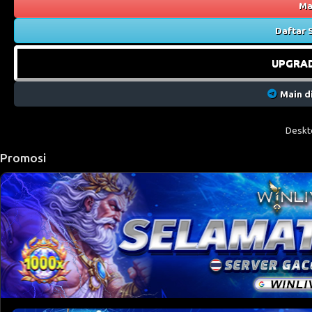
Ma
Daftar 
UPGRAD
Main d
Deskt
Promosi