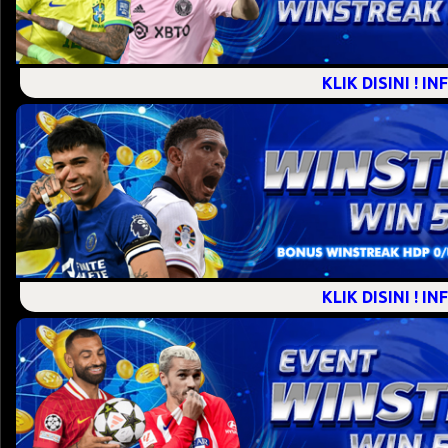
8. WAJIB LOSE SEMUA TANPA ADANYA WH / LH
6 TEAM = 150,000 IDR
9. WAJIB SHARE TIKET/BILL HASIL AKHIR KETIKA KLAIM EVENT CASHBACK 
7 TEAM = 250,000 IDR
10. CLAIM DMULAI PUKUL 13.00 - 22.00 WIB SETIAP HARI
8 TEAM = 350,000 IDR
11. BONUS WAJIB CLAIM KE ADMIN
WHATSAPP WINLIVE4D
ATAU TELEGRAM W
9 TEAM = 700,000 IDR
12. KEPUTUSAN ADMIN WINLIVE4D BERSIFAT MUTLAK DAN TIDAK DAPAT DI 
10 TEAM = 1,500,000 IDR
KLIK DISINI ! I
13. Event ini tidak dapat digabung dengan event lainnya.
SYARAT DAN KETENTUAN:
FACEBOOK WINLIVE4D - KLIK DISINI
1. Minimal Taruhan = 25K
TELEGRAM WINLIVE4D - KLIK DISINI
2. Minimal odds 1.75 dan Maksimal odds 2.20 untuk tiap partai
EVENT WINSTREAK PARLAY
3. Mix Parlay yang boleh diikuti hanya Permainan HDP dan O/U (TIDAK BO
4. Tiket TIDAK BERLAKU jika Dalam 1 Tiket terdapat TEAM yang KALAH, 
2X WS PARLAY = 250.000
5. Pada saat claim , tidak boleh terdapat Outstanding , atau bet yang masih 
3X WS PARLAY = 500.000
6. Maksimal Klaim adalah 1x dalam Sehari Batas Waktu 12.00 - 23.00 WIB
4X WS PARLAY = 1.000.000
7. Tidak Boleh terdapat TEAM YANG SAMA dalam 1 Tiket Parlay.
8. Wajib Konfirmasi Kemenangan di
WHATSAPP OFFICIAL WINLIVE4D
SYARAT DAN KETENTUAN:
9. BONUS WAJIB CLAIM KE
ADMIN TELEGRAM WINLIVE4D
10. Share Bukti Screenshot Jackpot kalian ke
FACEBOOK WINLIVE4D
ATAU BI
1. KHUSUS PARLAY 3 TIM
#WINLIVE4D
2. MINIMAL ODDS 5 PER TIKET
KLIK DISINI ! I
10. Event ini tidak dapat digabung dengan event lainnya.
3. MIN STAKE 50K
4. TIDAK BOLEH ADA KESAMAAN TIM DI SETIAP PARLAY EVENT INI
Contoh Perhitungan :
5. DILARANG MELAKUKAN SAFETYBET / BET KIRI KANAN DI PARLAY MAUPUN 
Jika anda memiliki 1 Tiket Parlay dengan 8 Team Menang Semua, Maka akan m
6. KETIKA KLAIM TIDAK BOLEH ADA OUTSTANDING SAMA SEKALI ( SINGLEBET
EVENT BOLA WIN STREAK
7. KHUSUS JUDI BOLA SPORTBOOK HANDICAP DAN OVER UNDER ( TIDAK BOL
8. WAJIB MENANG BERUNTUN DAN WIN FULL
Makin Jago Nebak Makin Dikasih Hadiah
9. APABILA SUDAH WS PARLAY 2X DAN ADA OUTSTANDING DAN KALAH MAKA 
10. WAJIB SHARE BILL SEBELUM DAN SESUDAH JP SETIAP BILL #WSPARLAYWI
WIN 5X = 200,000 IDR
11. SHARE KE FACEBOOK WINLIVE4D / GRUP TELEGRAM WINLIVE4D
WIN 6X = 400,000 IDR
12. CLAIM DMULAI PUKUL 13.00 - 22.00 WIB SETIAP HARI