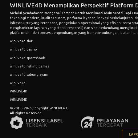
WINLIVE4D Menampilkan Perspektif Platform Di
Melalui pembahasan mengenai Tempat Untuk Menikmati Main Santai Tapi Cua
teknologi modern, kualitas sistem, performa layanan, inovasi berkelanjutan, d
infrastruktur yang terencana, pengelolaan operasional yang efisien, serta s
menghadirkan layanan yang stabil, responsif, dan siap berkembang mengikuti
platform lahir dari proses pengembangan yang berkesinambungan, bukan hanya
winlive4d slot
winlive4d casino
winlive4d sportsbook
winlive4d fishing games
winlive4d sabung ayam
winlive4d
WINLIVE4D
WINLIVE4D
© 2015 - 2026 Copyright WINLIVE4D.
All Rights Reserved.
LAPO