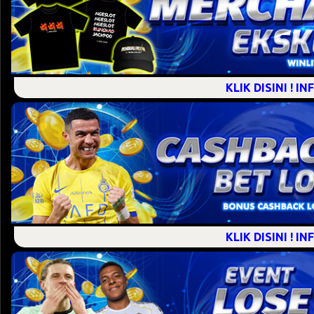
.
Kalah dalam 1 minggu < 500,000,000 = CASHBACK 3%.
Kalah dalam 1 minggu > 500,000,000 = CASHBACK 5%.
2. Bonus Diberikan Dengan Minimal Kekalahan Sebesar Rp 500.000
3. Bonus bisa langsung di WITHDRAW
4. Contoh Perhitungan kekalahan member yaitu
Total Kekalahan Member selama 1 MINGGU (Kamis sampai Rabu) sebesar 2jt
Maka member berhak claim Cashback Kekalahan 3% x 2jt = 60.000
KLIK DISINI ! I
5. Bonus hanya dapat di CLAIM setiap hari KAMIS perhitungan (Kamis sampa
kedepan
6. Semua keputusan ADMIN WINLIVE4D adalah MUTLAK
EVENT MERCHANDISE WINLIVE4D
BONUS HANYA DAPAT DI KLAIM 13.00 - 22.00 WIB
1. Minimal Deposit Rp. 1.000.000,- Dapat 1 Topi
Minimal Deposit Rp. 1.500.000,- Dapat 1 Kaos
CLAIM BONUS HANYA DI
WHATSAPP OFFICIAL WINLIVE4D
Minimal Deposit Rp. 2.000.000,- Dapat 1 Jersey
DEPOSIT TIDAK DAPAT DIGABUNGKAN, WAJIB DALAM 1X DEPOSIT UNTUK 1X 
2. MERCHANDISE HANYA BISA DI KLAIM DI HARI YG SAMA WAJIB SETELAH DE
3. WAJIB MENGIRIMKAN ALAMAT DAN NOMOR TELEPON YG VALID KE ADMIN 
4. BIAYA PENGIRIMAN SEPENUHNYA TANGGUNG JAWAB WINLIVE4D!
5. 1 USER ID HANYA BISA MAXIMAL CLAIM 4 BARANG DENGAN JENIS/DESIGN 
KLIK DISINI ! I
6. PROMO EVENT MERCHANDISE WINLIVE4D TIDAK DAPAT DGABUNGKAN DEN
7. SEMUA KEPUTUSAN ADMIN WINLIVE4D ADALAH MUTLAK TIDAK BISA DIGA
8. BONUS WAJIB CLAIM KE ADMIN
TELEGRAM WINLIVE4D
DAN ADMIN
WHATSA
CASHBACK LOSE PARLAY 100%
PROMO BERLAKU SETIAP HARI:
KLAIM PROMO KE WHATSAPP OFFICIAL WINLIVE4D
Tidak perlu takut kalah. Kekalahan anda kita kembalikan 100%
DAPAT DI KLAIM PADA JAM 13.00 - 22.00