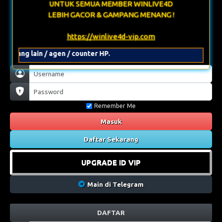
UNTUK SEMUA MEMBER WINLIVE4D
LEBIH GACOR & GAMPANG MENANG !
https://winlive4d-vip.com
ng lain / agen / counter HP.
Remember Me
Masuk
Daftar Sekarang
UPGRADE ID VIP
Main di Telegram
DAFTAR